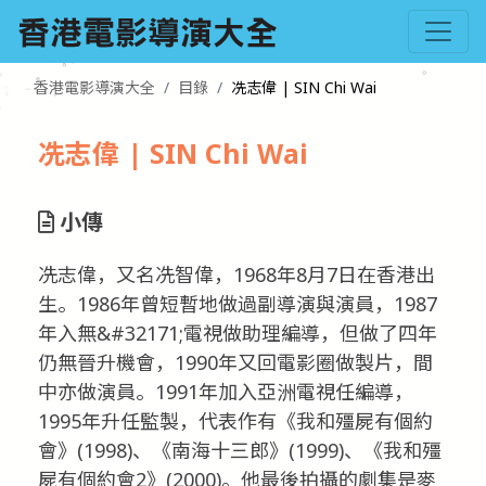
香港電影導演大全
目錄
冼志偉 | SIN Chi Wai
冼志偉 | SIN Chi Wai
小傳
冼志偉，又名冼智偉，1968年8月7日在香港出
生。1986年曾短暫地做過副導演與演員，1987
年入無&#32171;電視做助理編導，但做了四年
仍無晉升機會，1990年又回電影圈做製片，間
中亦做演員。1991年加入亞洲電視任編導，
1995年升任監製，代表作有《我和殭屍有個約
會》(1998)、《南海十三郎》(1999)、《我和殭
屍有個約會2》(2000)。他最後拍攝的劇集是麥