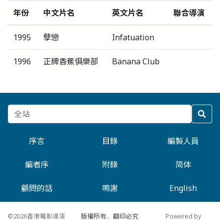
年份
中文片名
英文片名
聯合導演
1995
孽戀
Infatuation
1996
正牌香蕉俱樂部
Banana Club
序言
目錄
編製人員
編者序
附錄
简体
顧問的話
鳴謝
English
©2026香港電影導演
版權所有．翻印必究
Powered by