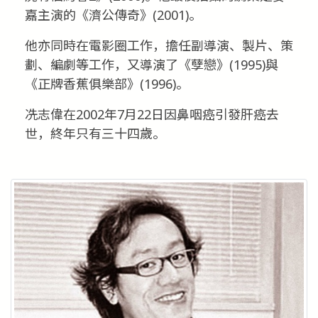
嘉主演的《濟公傳奇》(2001)。
他亦同時在電影圈工作，擔任副導演、製片、策
劃、編劇等工作，又導演了《孽戀》(1995)與
《正牌香蕉俱樂部》(1996)。
冼志偉在2002年7月22日因鼻咽癌引發肝癌去
世，終年只有三十四歲。