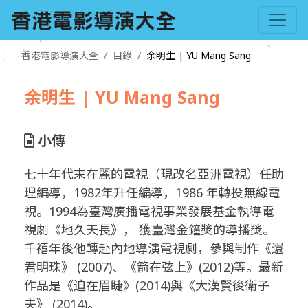
香港電影導演大全
目錄
余明生 | YU Mang Sang
余明生 | YU Mang Sang
小傳
七十年代末在麗的電視（現改名亞洲電視）任助
理編導，1982年升任編導，1986 年轉投無線電
視。1994為臺灣廣播電視事業發展基金執導電
視劇《地久天長》， 獲臺灣金鐘獎的導播獎。
千禧年後他轉赴內地導演電視劇，參與制作《還
君明珠》 (2007)、《箭在弦上》(2012)等。最新
作品是《迫在眉睫》(2014)與《大漢賢後衛子
夫》 (2014)。