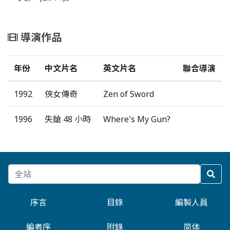
導演作品
年份
中文片名
英文片名
聯合導演
1992
俠女傳奇
Zen of Sword
1996
失鎗 48 小時
Where's My Gun?
序言
目錄
編製人員
編者序
附錄
简体