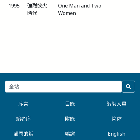
1995
強烈欲火
One Man and Two
時代
Women
序言
目錄
編製人員
編者序
附錄
简体
顧問的話
鳴謝
English