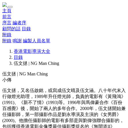
主頁
前言
序言
編者序
顧問的話
目錄
附錄
附錄
鳴謝
編製人員名單
香港電影導演大全
目錄
伍文拯 | NG Man Ching
伍文拯 | NG Man Ching
小傳
伍文拯，又名伍啟銘，或寫成伍文晴及伍文涵。八十年代末入
行做燈光助理，1989年升任燈光師，負責的電影有《黃飛鴻》
(1991)、《新不了情》(1993)等。1996年與馬偉豪合作《百份
百感覺》後，開始了兩人的多年合作。2000年，伍文拯開始兼
任攝影師，第一部攝影作品是劉永導演及主演的《女男爵》
(2000)。他擔任攝影師的電影有多部是與劉偉強聯合攝影的，
包括獲得香港電影金像獎最佳攝影獎提名的《無間道II》