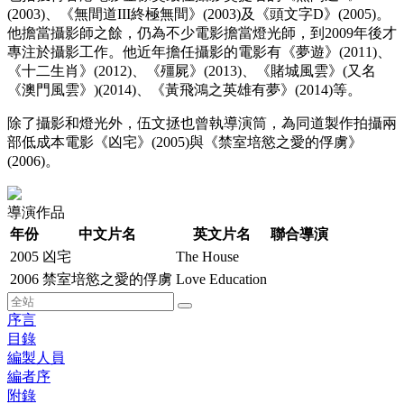
(2003)、《無間道III終極無間》(2003)及《頭文字D》(2005)。
他擔當攝影師之餘，仍為不少電影擔當燈光師，到2009年後才
專注於攝影工作。他近年擔任攝影的電影有《夢遊》(2011)、
《十二生肖》(2012)、《殭屍》(2013)、《賭城風雲》(又名
《澳門風雲》)(2014)、《黃飛鴻之英雄有夢》(2014)等。
除了攝影和燈光外，伍文拯也曾執導演筒，為同道製作拍攝兩
部低成本電影《凶宅》(2005)與《禁室培慾之愛的俘虜》
(2006)。
導演作品
年份
中文片名
英文片名
聯合導演
2005
凶宅
The House
2006
禁室培慾之愛的俘虜
Love Education
序言
目錄
編製人員
編者序
附錄