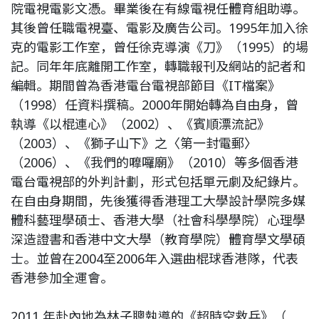
院電視電影文憑。畢業後在有線電視任體育組助導。
其後曾任職電視臺、電影及廣告公司。1995年加入徐
克的電影工作室，曾任徐克導演《刀》（1995）的場
記。同年年底離開工作室，轉職報刊及網站的記者和
編輯。期間曾為香港電台電視部節目《IT檔案》
（1998）任資料撰稿。2000年開始轉為自由身，曾
執導《以棍連心》（2002）、《賓順漂流記》
（2003）、《獅子山下》之〈第一封電郵〉
（2006）、《我們的嚤囉廟》（2010）等多個香港
電台電視部的外判計劃，形式包括單元劇及紀錄片。
在自由身期間，先後獲得香港理工大學設計學院多媒
體科藝理學碩士、香港大學（社會科學學院）心理學
深造證書和香港中文大學（教育學院）體育學文學碩
士。並曾在2004至2006年入選曲棍球香港隊，代表
香港參加全運會。
2011 年赴內地為林子聰執導的《超時空救兵》（