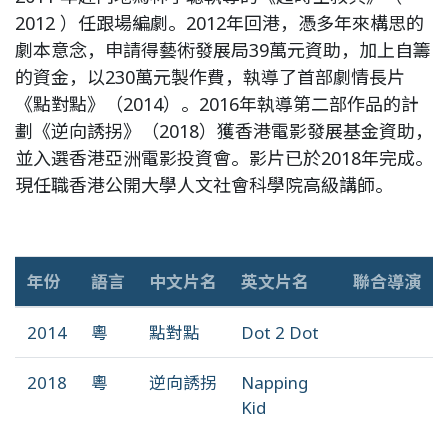
2012 ）任跟場編劇。2012年回港，憑多年來構思的
劇本意念，申請得藝術發展局39萬元資助，加上自籌
的資金，以230萬元製作費，執導了首部劇情長片
《點對點》（2014）。2016年執導第二部作品的計
劃《逆向誘拐》（2018）獲香港電影發展基金資助，
並入選香港亞洲電影投資會。影片已於2018年完成。
現任職香港公開大學人文社會科學院高級講師。
年份
語言
中文片名
英文片名
聯合導演
2014
粵
點對點
Dot 2 Dot
2018
粵
逆向誘拐
Napping
Kid