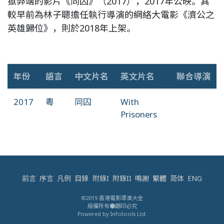
獄弊端的影片《同囚》（2017），2017年公映。其
較早前為林子聰擔任執行導演的網絡大電影《濟公之
英雄歸位》，則於2018年上架。
年份
語言
中文片名
英文片名
聯合導演
2017
粵
同囚
With
Prisoners
前言
序言
凡例
目錄
附錄I
附錄II
鳴謝
繁體
简体
ENG
©2019 香港電影導演大全
版權所有●翻印必究
Powered by Infotools Ltd.