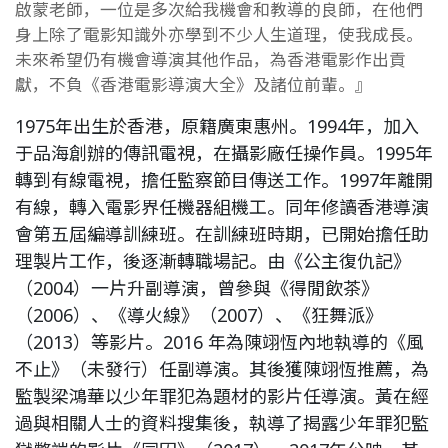
啟蒙老師，一位是多次給我機會和教導的良師，在他們
身上除了電影知識外亦學到不少人生道理，使我成長。
未來希望仍有機會導演其他作品，為香港電影作出貢
獻，不負《香港電影導演大全》及諸位前輩。』
1975年出生於香港，原籍廣東惠州。1994年，加入
于品海創辦的傳訊電視，在攝影廠任操作員。1995年
轉到有線電視，擔任監察節目傳送工作。1997年離開
有線，轉入電影界任機器組機工。同年修讀香港導演
會第五屆編導訓練班。在訓練班時期，已開始擔任助
理製片工作，後逐漸轉職場記。由《公主復仇記》
（2004）一片升副導演，曾參與《得閒飲茶》
（2006）、《導火線》（2007）、《狂舞派》
（2013）等影片。2016 年為陳翊恆內地執導的《風
不止》（未發行）任副導演。其後獲陳翊恆推薦，為
監製梁鴻華以少年罪犯為題材的影片任導演。黃在經
過與相關人士的資料搜集後，執導了揭露少年罪犯監