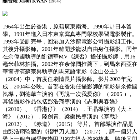
關智耀 Jason KWAN
(1964-)
1964年出生於香港，原籍廣東南海。1990年赴日本留
學。1991年進入日本東京寫真專門學校學習電影製作。
1993年受訓完畢，回港加入沙龍電影公司攝影組工作。
其後升攝影師。2001年離開沙龍以自由身任攝影。同年
在余偉國執導的劉德華MV《練習》擔任攝影師，用16
毫米菲林拍攝。2002年在余偉國推薦下，到馬來西亞在
華裔導演蘇宗興執導的馬來語電影《金山公主》
（2004）中，首度任劇情長片攝影師。影片2003年完
成，2004年公映。首部在香港任攝影師的電影是余偉國
執導，劉德華主演的《再說一次我愛你》（ 2005 ）。
其後攝影作品包括彭浩翔導演的《志明與春嬌》
（2010）、《香港仔》（2014），王晶導演的《大上
海》（2012），陸劍青、梁樂民導演的《寒戰》
（2012）、《赤道》（2015） 等片。首部導演作品是
由彭浩翔監製的《指甲刀人魔》（2017），講一個男人
愛上一個自稱愛吃指甲刀的古怪女孩的故事。隨後又與