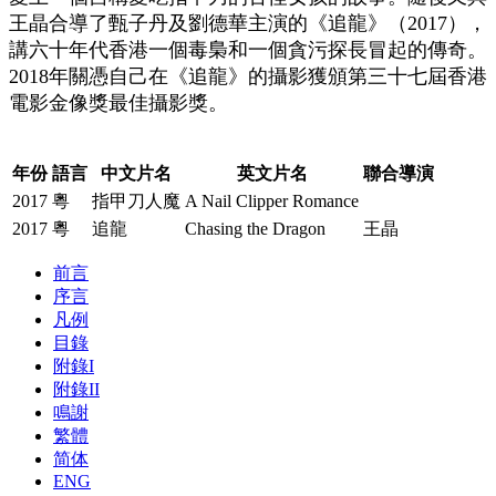
王晶合導了甄子丹及劉德華主演的《追龍》（2017），
講六十年代香港一個毒梟和一個貪污探長冒起的傳奇。
2018年關憑自己在《追龍》的攝影獲頒第三十七屆香港
電影金像獎最佳攝影獎。
年份
語言
中文片名
英文片名
聯合導演
2017
粵
指甲刀人魔
A Nail Clipper Romance
2017
粵
追龍
Chasing the Dragon
王晶
前言
序言
凡例
目錄
附錄I
附錄II
鳴謝
繁體
简体
ENG