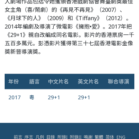
人劇場作品包括令她獲頒香港戲劇協會舞臺劇獎最佳
女主角（喜/鬧劇）的《再見不再見》（2007）、
《月球下的人》（2009）和《Tiffany》（2012）。
2014年編劇及導演了微電影《擁抱•愛》。2017年把
《29+1》親自改編成同名電影。影片的香港票房一千
五百多萬元。彭憑影片獲得第三十七屆香港電影金像
獎新晉導演獎。
年份
語言
中文片名
英文片名
聯合導演
2017
粵
29+1
29+1
前言
序言
凡例
目錄
附錄I
附錄II
鳴謝
繁體
简体
ENG