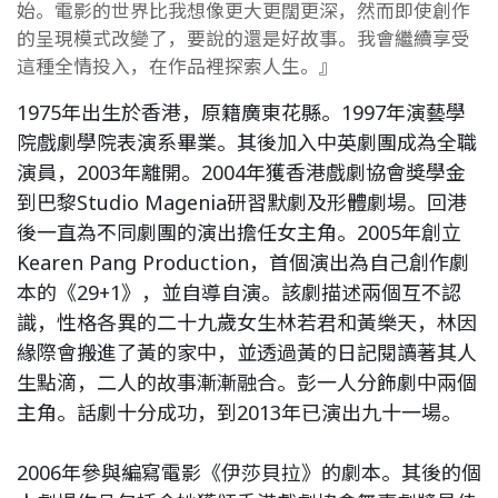
始。電影的世界比我想像更大更闊更深，然而即使創作
的呈現模式改變了，要說的還是好故事。我會繼續享受
這種全情投入，在作品裡探索人生。』
1975年出生於香港，原籍廣東花縣。1997年演藝學
院戲劇學院表演系畢業。其後加入中英劇團成為全職
演員，2003年離開。2004年獲香港戲劇協會獎學金
到巴黎Studio Magenia研習默劇及形體劇場。回港
後一直為不同劇團的演出擔任女主角。2005年創立
Kearen Pang Production，首個演出為自己創作劇
本的《29+1》，並自導自演。該劇描述兩個互不認
識，性格各異的二十九歲女生林若君和黃樂天，林因
緣際會搬進了黃的家中，並透過黃的日記閱讀著其人
生點滴，二人的故事漸漸融合。彭一人分飾劇中兩個
主角。話劇十分成功，到2013年已演出九十一場。
2006年參與編寫電影《伊莎貝拉》的劇本。其後的個